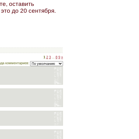
те, оставить
это до 20 сентября.
1
2
3
...
8
9
»
ода комментариев: