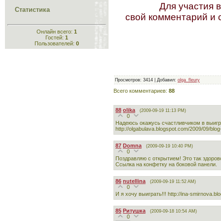
Для участия 
Статистика
свой комментарий и с
Онлайн всего:
1
Гостей:
1
Пользователей:
0
Просмотров
: 3414 |
Добавил
:
olga_fleury
Всего комментариев
:
88
88
olika
(2009-09-19 11:13 PM)
0
Надеюсь окажусь счастливчиком в выигр
http://olgabulava.blogspot.com/2009/09/blog
87
Domna
(2009-09-19 10:40 PM)
0
Поздравляю с открытием! Это так здоров
Ссылка на конфетку на боковой панели.
86
nutellina
(2009-09-19 11:52 AM)
0
И я хочу выиграть!!! http://ina-smirnova.b
85
Ритушка
(2009-09-18 10:54 AM)
0