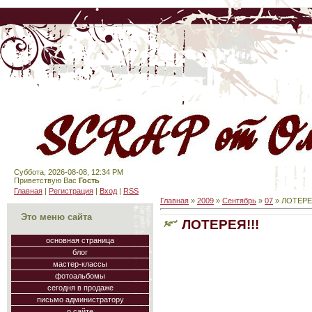
Суббота, 2026-08-08, 12:34 PM
Приветствую Вас
Гость
Главная
|
Регистрация
|
Вход
|
RSS
Главная
»
2009
»
Сентябрь
»
07
» ЛОТЕРЕЯ
Это меню сайта
ЛОТЕРЕЯ!!!
основная страница
блог
мастер-классы
фотоальбомы
сегодня в продаже
письмо администратору
о сайте