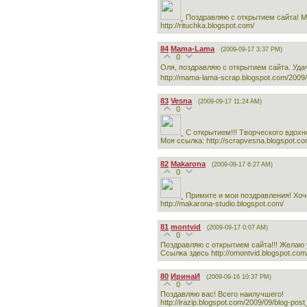
Поздравляю с открытием сайта! Мо
http://rituchka.blogspot.com/
84
Mama-Lama
(2009-09-17 3:37 PM)
0
Оля, поздравляю с открытием сайта. Уда
http://mama-lama-scrap.blogspot.com/2009/
83
Vesna
(2009-09-17 11:24 AM)
0
С открытием!!! Творческого вдохн
Моя ссылка: http://scrapvesna.blogspot.c
82
Makarona
(2009-09-17 6:27 AM)
0
Примите и мои поздравления! Хоч
http://makarona-studio.blogspot.com/
81
montvid
(2009-09-17 0:07 AM)
0
Поздравляю с открытием сайта!!! Желаю 
Ссылка здесь http://omontvid.blogspot.com/
80
ИринаИ
(2009-09-16 10:37 PM)
0
Поздавляю вас! Всего наилучшего!
http://irazip.blogspot.com/2009/09/blog-pos