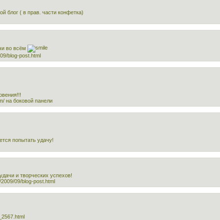
й блог ( в прав. части конфетка)
чи во всём
09/blog-post.html
овения!!!
om/ на боковой панели
ется попытать удачу!
удачи и творческих успехов!
2009/09/blog-post.html
t_2567.html